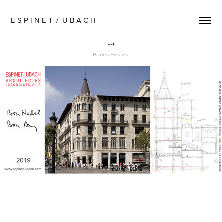
E S P I N E T  /  U B A C H  
***
Bones Festes!